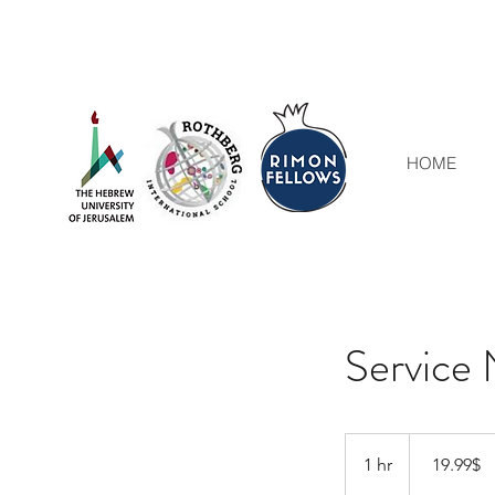
HOME
Service
19.99
דולר
1 hr
1
‏19.99 ‏$
אמריקאי
h